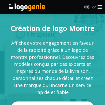
FR
Création de logo
Création de logo Montre
Générateur de logo IA
Affichez votre engagement en faveur
Idées de logos
de la rapidité grâce à un logo de
montre professionnel. Découvrez des
Produits imprimés
modèles conçus par des experts et
inspirés du monde de la livraison,
À propos
personnalisez chaque détail et créez
une marque qui incarne un service
Blog
rapide et fiable.
SE CONNECTER