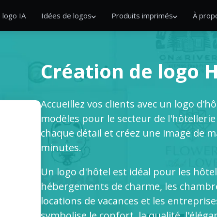
 logo IA
Idées de logos
Produits imprimés
À prop
Création de logo 
Accueillez vos clients avec un logo d'h
modèles pour le secteur de l'hôtelleri
chaque détail et créez une image de 
minutes.
Un logo d'hôtel est idéal pour les hôtel
hébergements de charme, les chambres 
locations de vacances et les entreprises
symbolise le confort, la qualité, l'élég