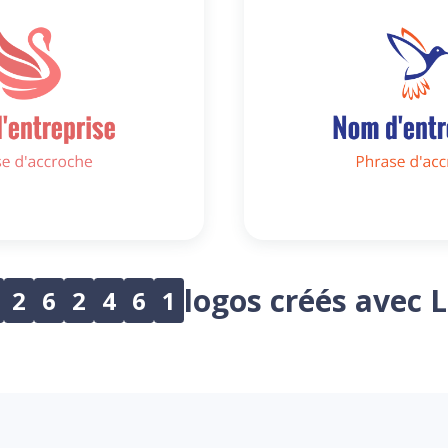
logos créés avec 
2
6
2
4
6
1