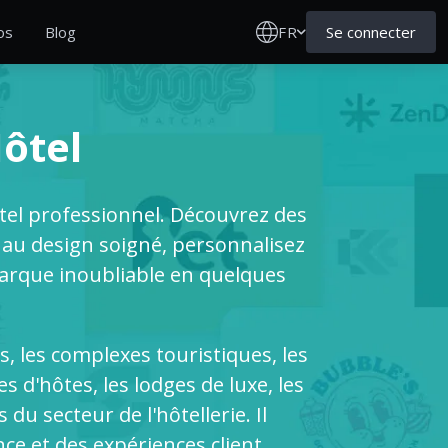
FR
Se connecter
os
Blog
Hôtel
ôtel professionnel. Découvrez des
e au design soigné, personnalisez
marque inoubliable en quelques
s, les complexes touristiques, les
d'hôtes, les lodges de luxe, les
 du secteur de l'hôtellerie. Il
ance et des expériences client