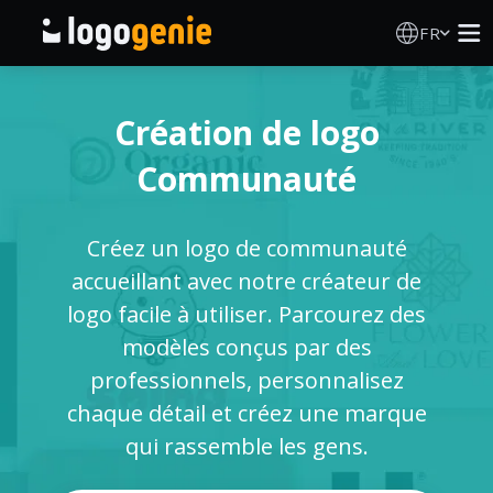
FR
Création de logo
Création de logo
Générateur de logo IA
Communauté
Idées de logos
Créez un logo de communauté
Produits imprimés
accueillant avec notre créateur de
logo facile à utiliser. Parcourez des
À propos
modèles conçus par des
professionnels, personnalisez
Blog
chaque détail et créez une marque
qui rassemble les gens.
SE CONNECTER