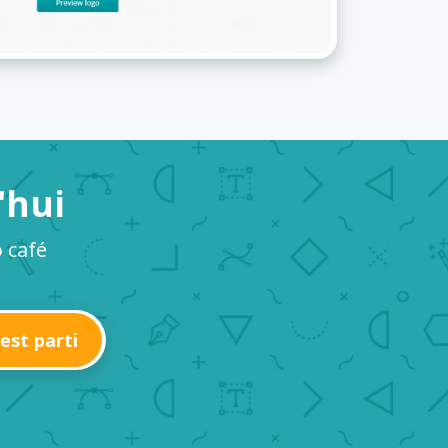
'hui
 café
'est parti