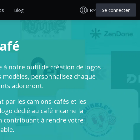
FR
Se connecter
os
Blog
Café
 à notre outil de création de logos
es modèles, personnalisez chaque
ents adoreront.
t par les camions-cafés et les
logo dédié au café incarne la
 en contribuant à rendre votre
able.