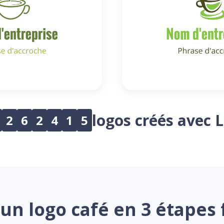
logos créés avec 
2
6
2
4
1
5
un logo café en 3 étapes 