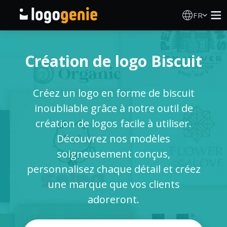
FR
Création de logo
Création de logo Biscuit
Générateur de logo IA
Créez un logo en forme de biscuit
Idées de logos
inoubliable grâce à notre outil de
création de logos facile à utiliser.
Produits imprimés
Découvrez nos modèles
soigneusement conçus,
À propos
personnalisez chaque détail et créez
une marque que vos clients
Blog
adoreront.
SE CONNECTER