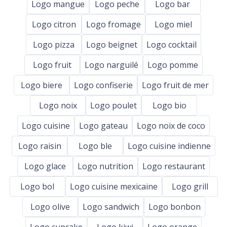
Logo mangue
Logo peche
Logo bar
Logo citron
Logo fromage
Logo miel
Logo pizza
Logo beignet
Logo cocktail
Logo fruit
Logo narguilé
Logo pomme
Logo biere
Logo confiserie
Logo fruit de mer
Logo noix
Logo poulet
Logo bio
Logo cuisine
Logo gateau
Logo noix de coco
Logo raisin
Logo ble
Logo cuisine indienne
Logo glace
Logo nutrition
Logo restaurant
Logo bol
Logo cuisine mexicaine
Logo grill
Logo olive
Logo sandwich
Logo bonbon
Logo cupcake
Logo kiwi
Logo orange