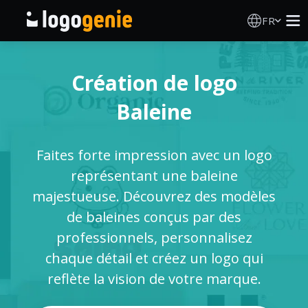
FR
Création de logo
Création de logo
Générateur de logo IA
Baleine
Idées de logos
Faites forte impression avec un logo
Produits imprimés
représentant une baleine
majestueuse. Découvrez des modèles
À propos
de baleines conçus par des
professionnels, personnalisez
Blog
chaque détail et créez un logo qui
reflète la vision de votre marque.
SE CONNECTER