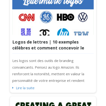
Logos de lettres | 10 exemples
célèbres et comment concevoir le
vôtre pour votre entreprise
Les logos sont des outils de branding
convaincants. Pensez au logo Amazon. Ils
renforcent la notoriété, mettent en valeur la
personnalité de votre entreprise et rendent
votre marque mémorable. Mais aujourd'hui, nous
Lire la suite
nous concentrerons sur les
logos lettermark intemporels, propres et concis,