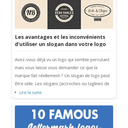
Les avantages et les inconvénients
d'utiliser un slogan dans votre logo
Avez-vous déjà vu un logo qui semble percutant
mais vous laisse vous demander ce que la
marque fait réellement ? Un slogan de logo peut
être utile. Les slogans (accroches ou taglines de
logo) ajoutent de la clarté et de la personnalité
Lire la suite
(et un petit supplément de punch) aux logos.
Cependant, tous les logos n'en ont pas besoin.
Parfois, une accroche embrouille simplement le
message ou encombre le design. Si ...