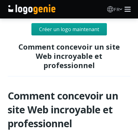
FR
Création de logo
Créer un logo maintenant
Générateur de logo IA
Comment concevoir un site
Web incroyable et
Idées de logos
professionnel
Produits imprimés
Comment concevoir un
À propos
site Web incroyable et
Blog
professionnel
SE CONNECTER