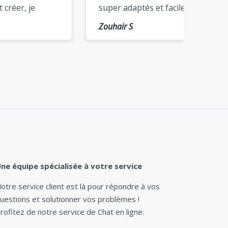
super adaptés et facile à
parler 
our
prendre en main, un grand
Zouhair S
Thomas
merci »
ne équipe spécialisée à votre service
otre service client est là pour répondre à vos
uestions et solutionner vos problèmes !
rofitez de notre service de Chat en ligne.