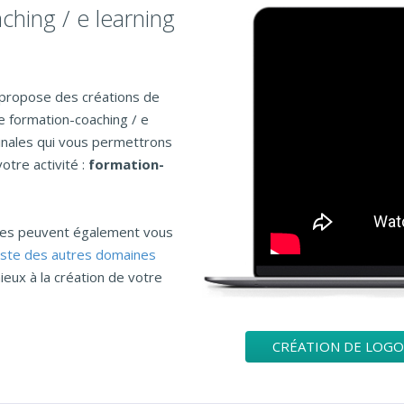
ching / e learning
s propose des créations de
e formation-coaching / e
ginales qui vous permettrons
otre activité :
formation-
ries peuvent également vous
liste des autres domaines
ieux à la création de votre
CRÉATION DE LOGO