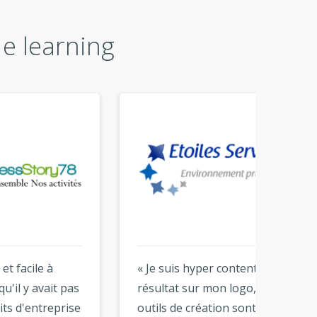
e learning
« Je suis hyper content du
« Super
pas
résultat sur mon logo, les
conten
ise
outils de création sont
excellen