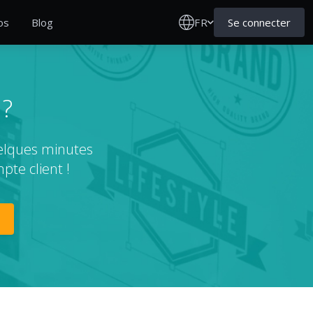
FR
Se connecter
os
Blog
 ?
uelques minutes
pte client !