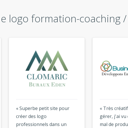
e logo formation-coaching / 
perbe petit site pour
« Très créatif et facile à
r des logo
gérer, j'ai vu qu'il y avait 
essionnels dans un
mal de produits d'entrepr