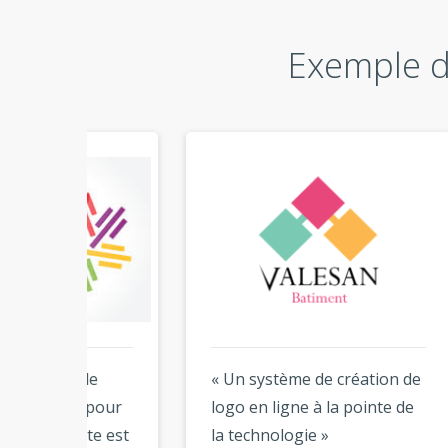
Exemple d
e
« Un système de création de
« Su
pour
logo en ligne à la pointe de
crée
te est
la technologie »
prof