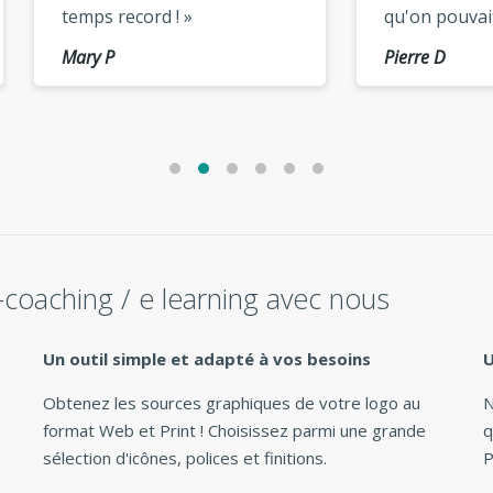
s record ! »
qu'on pouvait créer, je
reviens prochainement p
 P
Pierre D
regarder tout ça, Bonne
continuation »
-coaching / e learning avec nous
Un outil simple et adapté à vos besoins
U
Obtenez les sources graphiques de votre logo au
N
format Web et Print ! Choisissez parmi une grande
q
sélection d'icônes, polices et finitions.
P