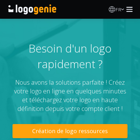
FR
Création de logo
Générateur de logo IA
Besoin d'un logo
rapidement ?
Idées de logos
Produits imprimés
Nous avons la solutions parfaite ! Créez
votre logo en ligne en quelques minutes
À propos
et téléchargez votre logo en haute
définition depuis votre compte client !
Blog
Création de logo ressources
SE CONNECTER