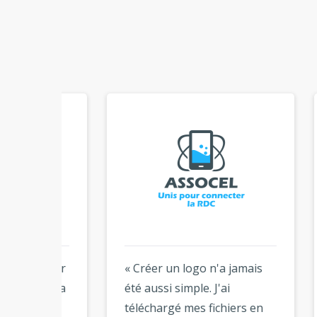
ateur
« Créer un logo n'a jamais
« Ho
 à la
été aussi simple. J'ai
n'at
téléchargé mes fichiers en
d'un 