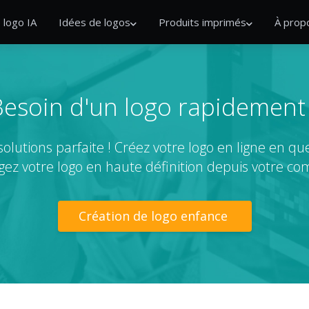
 logo IA
Idées de logos
Produits imprimés
À prop
esoin d'un logo rapidement
solutions parfaite ! Créez votre logo en ligne en q
gez votre logo en haute définition depuis votre com
Création de logo enfance