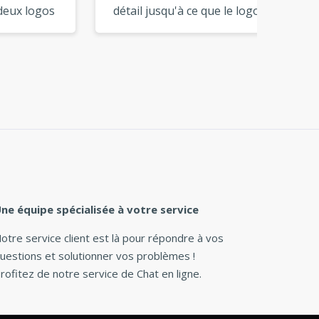
gos
détail jusqu'à ce que le logo
parfai
corresponde à notre vision.
les cou
C'est un excellent outil pour
marque
créer soi-même sa marque. »
minutes
ne équipe spécialisée à votre service
otre service client est là pour répondre à vos
uestions et solutionner vos problèmes !
rofitez de notre service de Chat en ligne.