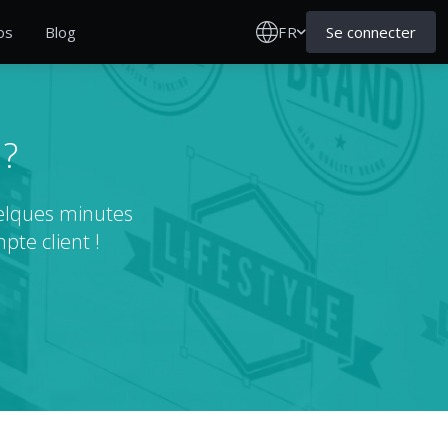
FR
Se connecter
os
Blog
 ?
uelques minutes
pte client !