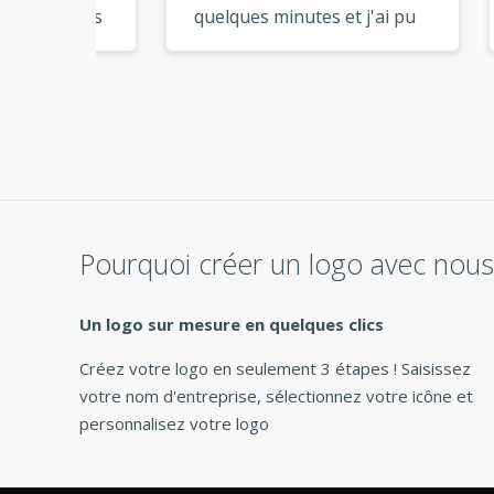
entes
quelques minutes et j'ai pu
qual
ète de
les utiliser immédiatement.
logo
on
Tellement pratique ! »
par 
rtout
Pourquoi créer un logo avec nous
Un logo sur mesure en quelques clics
Créez votre logo en seulement 3 étapes ! Saisissez
votre nom d'entreprise, sélectionnez votre icône et
personnalisez votre logo