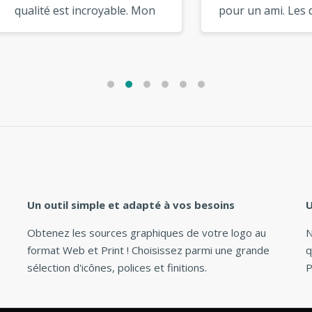
ité est incroyable. Mon
pour un ami. Les deux lo
 semble avoir été créé
sont superbes. Je les
un designer de renom. »
utiliserai à nouveau sans
hésiter ! »
Un outil simple et adapté à vos besoins
U
Obtenez les sources graphiques de votre logo au
N
format Web et Print ! Choisissez parmi une grande
q
sélection d'icônes, polices et finitions.
P