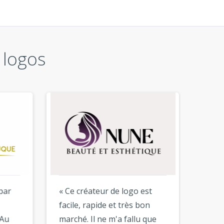
 logos
r
« Ce créateur de logo est
« Merci
facile, rapide et très bon
J'adore
u
marché. Il ne m'a fallu que
puissie