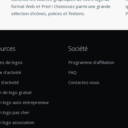
format Web et Print ! Choisissez parmi une grande
q
sélection d'icônes, polices et finitions.
P
urces
Société
es de logos
Programme d'affiliation
 d'activité
FAQ
d'activité
Contactez-nous
n de logo gratuit
n logo auto entrepreneur
n logo pas cher
n logo association