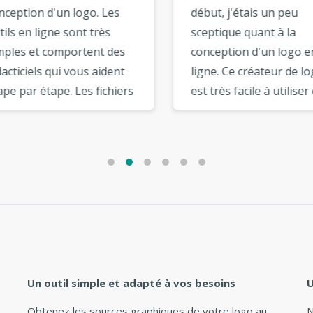
eption d'un logo. Les
début, j'étais un peu
s en ligne sont très
sceptique quant à la
les et comportent des
conception d'un logo en
ticiels qui vous aident
ligne. Ce créateur de logo
 par étape. Les fichiers
est très facile à utiliser et
hiques peuvent être
comporte des modèles de
hargés à partir de la
qualité. J'ai trouvé qu'il y
 de votre compte
avait un grand choix de
sateur. Il existe d’autres
polices à choisir. Les opt
ons intéressantes
du créateur de logo sont
e l'option vectorielle,
très utiles et intuitives. »
ion de réseau social, qui
très utiles. »
Un outil simple et adapté à vos besoins
U
Obtenez les sources graphiques de votre logo au
N