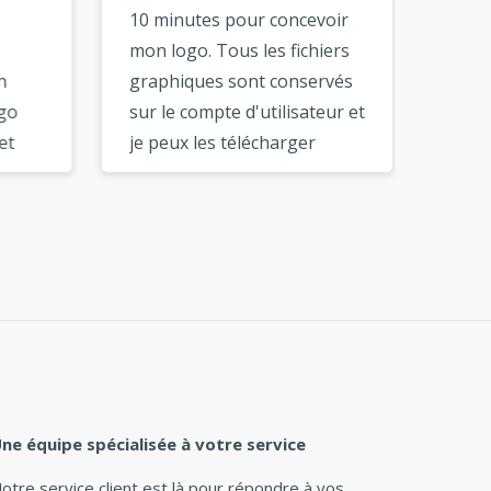
10 minutes pour concevoir
centai
mon logo. Tous les fichiers
logo. A
graphiques sont conservés
logo, 
sur le compte d'utilisateur et
personn
je peux les télécharger
ajouter
quand je le souhaite. Les
que vou
outils en ligne sont très
de haut
soignés et faciles à utiliser.
obtene
ions
Je recommanderais ce
dont v
créateur de logo à mes amis
Merci 
et partenaires commerciaux.
service
»
ne équipe spécialisée à votre service
otre service client est là pour répondre à vos