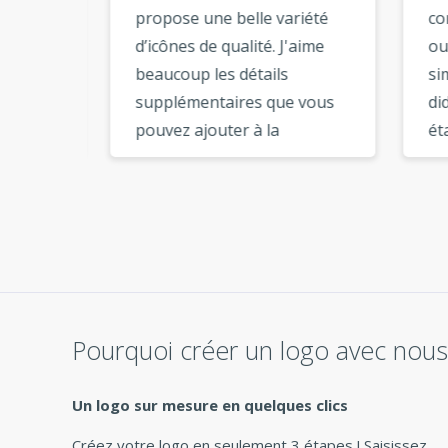
sûr
propose une belle variété
conc
voir
d’icônes de qualité. J'aime
outil
s
beaucoup les détails
simp
les à
supplémentaires que vous
didac
s 5
pouvez ajouter à la
étape
mes
composition de votre logo.
grap
. Je
Une fois que vous avez
téléc
je
téléchargé les fichiers du
page
logo, vous avez tous les
utili
nant.
fichiers nécessaires à
opti
s
l’image de marque. Merci
comm
logo à
pour ce super service. »
l’opt
Pourquoi créer un logo avec nous
sont 
rche
Un logo sur mesure en quelques clics
n
Créez votre logo en seulement 3 étapes ! Saisissez