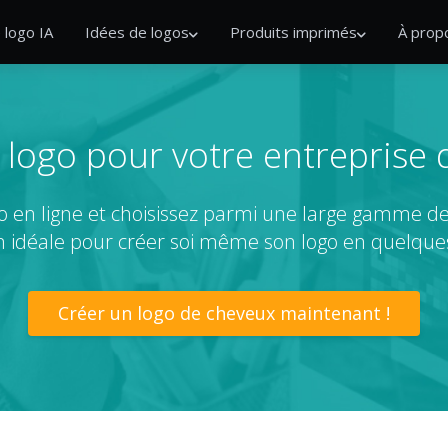
 logo IA
Idées de logos
Produits imprimés
À prop
 logo pour votre entreprise 
go en ligne et choisissez parmi une large gamme d
on idéale pour créer soi même son logo en quelque
Créer un logo de cheveux maintenant !