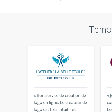
Témoi
de
« Bon service de création de
« Je 
ui-ci
logo en ligne. Le créateur de
conc
logo est très intuitif et
Logog