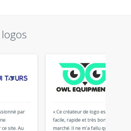
 logos
r
« Ce créateur de logo est
« Merci
facile, rapide et très bon
J'adore
u
marché. Il ne m'a fallu que
puissie