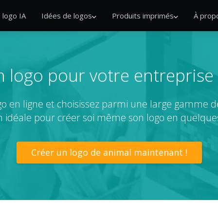
 logo IA
Idées de logos
Produits imprimés
À prop
 logo pour votre entreprise
go en ligne et choisissez parmi une large gamme 
on idéale pour créer soi même son logo en quelque
Créer un logo de animal maintenant !