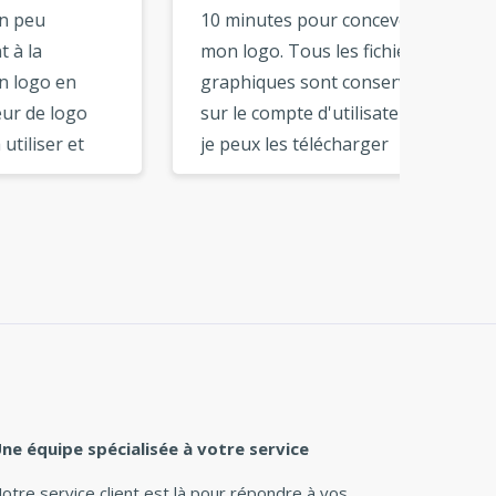
10 minutes pour concevoir
centai
mon logo. Tous les fichiers
logo. A
graphiques sont conservés
logo, 
sur le compte d'utilisateur et
personn
je peux les télécharger
ajouter
quand je le souhaite. Les
que vou
outils en ligne sont très
de haut
soignés et faciles à utiliser.
obtene
ions
Je recommanderais ce
dont v
créateur de logo à mes amis
Merci 
et partenaires commerciaux.
service
»
ne équipe spécialisée à votre service
otre service client est là pour répondre à vos