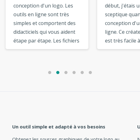
eption d'un logo. Les
début, j'étais un peu
s en ligne sont très
sceptique quant à la
les et comportent des
conception d'un logo en
ticiels qui vous aident
ligne. Ce créateur de logo
 par étape. Les fichiers
est très facile à utiliser et
hiques peuvent être
comporte des modèles de
hargés à partir de la
qualité. J'ai trouvé qu'il y
 de votre compte
avait un grand choix de
sateur. Il existe d’autres
polices à choisir. Les opt
ons intéressantes
du créateur de logo sont
e l'option vectorielle,
très utiles et intuitives. »
ion de réseau social, qui
très utiles. »
Un outil simple et adapté à vos besoins
U
Obtenez les sources graphiques de votre logo au
N