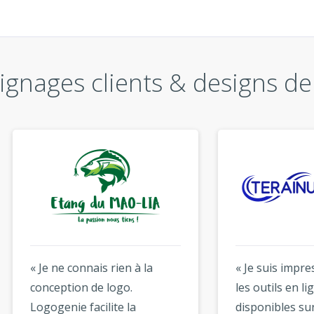
gnages clients & designs de
ne connais rien à la
« Je suis impressionné pa
eption de logo.
les outils en ligne
enie facilite la
disponibles sur ce site. A