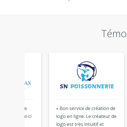
Témoi
de
« Bon service de création de
« Je 
ui-ci
logo en ligne. Le créateur de
conc
logo est très intuitif et
Logog