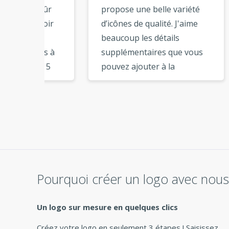
sûr
propose une belle variété
conc
voir
d’icônes de qualité. J'aime
outil
s
beaucoup les détails
simp
les à
supplémentaires que vous
didac
s 5
pouvez ajouter à la
étape
mes
composition de votre logo.
grap
. Je
Une fois que vous avez
téléc
je
téléchargé les fichiers du
page
logo, vous avez tous les
utili
nant.
fichiers nécessaires à
opti
s
l’image de marque. Merci
comm
logo à
pour ce super service. »
l’opt
Pourquoi créer un logo avec nous
sont 
rche
Un logo sur mesure en quelques clics
n
Créez votre logo en seulement 3 étapes ! Saisissez