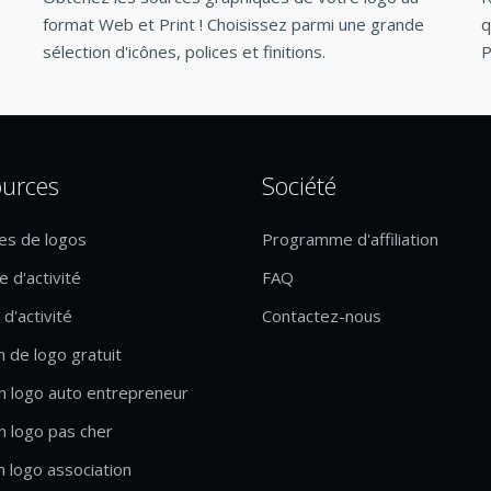
format Web et Print ! Choisissez parmi une grande
q
sélection d'icônes, polices et finitions.
P
urces
Société
es de logos
Programme d'affiliation
 d'activité
FAQ
d'activité
Contactez-nous
n de logo gratuit
n logo auto entrepreneur
n logo pas cher
n logo association