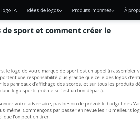
 logo IA
Idées de logos
Produits imprimés
À prop
s de sport et comment créer le
rs, le logo de votre marque de sport est un appel à rassembler 
ortent une responsabilité plus grande que celle des logos d’entrep
ur les panneaux d’affichage des scores, et sur tous les produits dér
n bon logo sportif (même si c’est un bon départ).
ssonner votre adversaire, pas besoin de prévoir le budget des Yan
vous-même. Commençons par passer en revue les 10 meilleurs log
 que l’on peut en tirer.