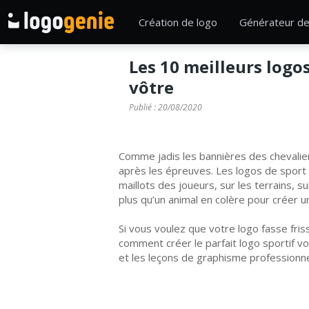
Création de logo
Générateur de
Les 10 meilleurs logo
vôtre
Publié :
20/08/2020
Comme jadis les bannières des chevalie
après les épreuves. Les logos de sport p
maillots des joueurs, sur les terrains, s
plus qu’un animal en colère pour créer u
Si vous voulez que votre logo fasse fri
comment créer le parfait logo sportif 
et les leçons de graphisme professionnel