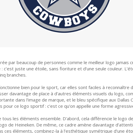
érée par beaucoup de personnes comme le meilleur logo jamais cr
 : c’est juste une étoile, sans fioriture et d’une seule couleur. L’
cinq branches.
nctionne bien pour le sport, car elles sont faciles à reconnaître de 
sser davantage de place à d’autres éléments visuels du logo, comm
ortante dans l’image de marque, et le bleu spécifique aux Dallas
es pour ce logo sportif : c’est ce qu’on appelle une forme agressiv
ie tous les éléments ensemble. D’abord, cela différencie le logo 
logo de Heineken. De même, ce cadre amène davantage d’attention
us ces éléments, combinez-la à l’esthétique symétrique d’une étoi