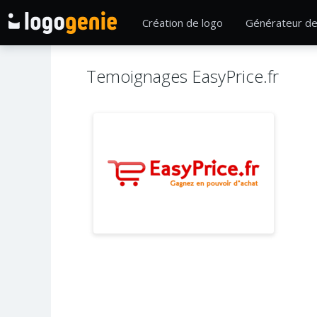
Création de logo
Générateur de
Temoignages EasyPrice.fr