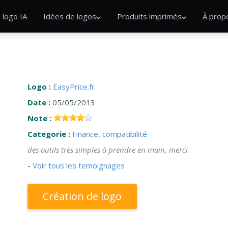
 logo IA
Idées de logos
Produits imprimés
À prop
Logo :
EasyPrice.fr
Date :
05/05/2013
Note :
Categorie :
Finance, compatibilité
des outils très simples à prendre en main, merci
-
Voir tous les temoignages
Création de logo