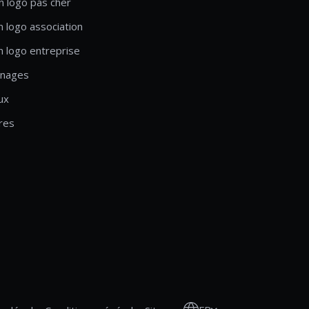
n logo pas cher
n logo association
n logo entreprise
nages
ux
res