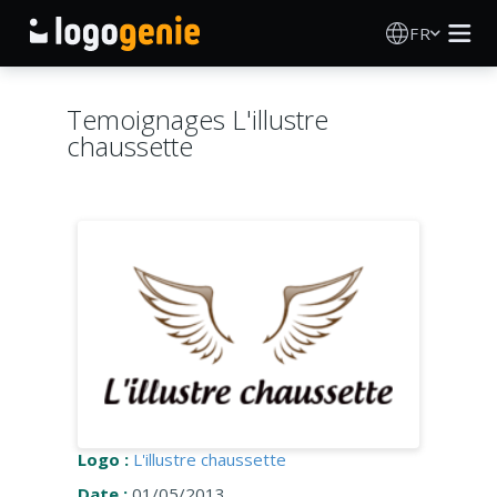
FR
Création de logo
Temoignages L'illustre
chaussette
Générateur de logo IA
Idées de logos
Produits imprimés
À propos
Blog
Logo :
L'illustre chaussette
SE CONNECTER
Date :
01/05/2013