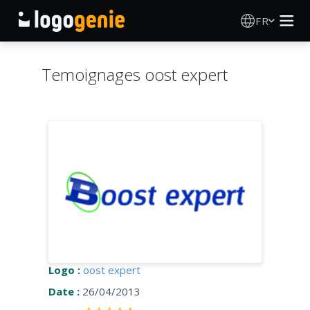
FR
Création de logo
Temoignages oost expert
Générateur de logo IA
Idées de logos
Produits imprimés
À propos
Blog
Logo :
oost expert
Date :
26/04/2013
SE CONNECTER