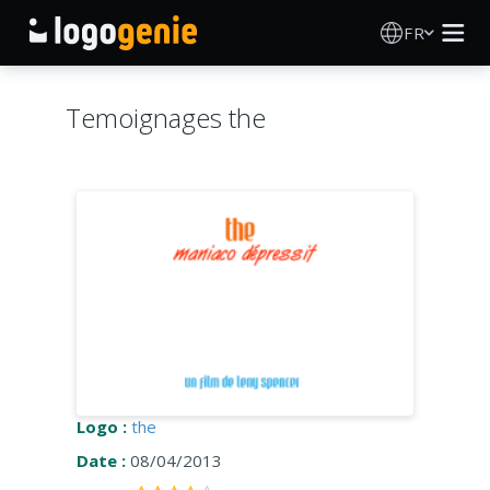
FR
Création de logo
Temoignages the
Générateur de logo IA
Idées de logos
Produits imprimés
À propos
Blog
Logo :
the
Date :
08/04/2013
SE CONNECTER