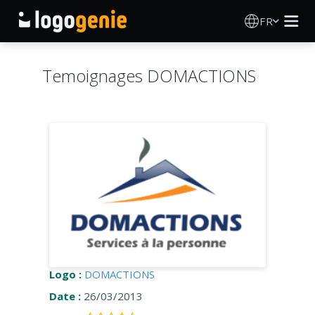
FR
Création de logo
Temoignages DOMACTIONS
Générateur de logo IA
Idées de logos
Produits imprimés
À propos
Blog
Logo :
DOMACTIONS
Date :
26/03/2013
SE CONNECTER