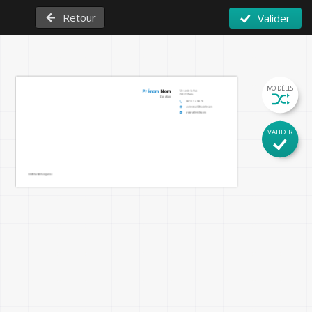
Retour
Valider
MODÈLES
12 rue de la Paix

Prénom
 Nom
75001 Paris
Fonction
06 12 34 56 78
votre.email@societe.com
www.votresite.com
VALIDER
Insérez votre slogan ici